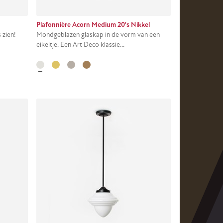
Plafonnière Acorn Medium 20's Nikkel
 zien!
Mondgeblazen glaskap in de vorm van een
eikeltje. Een Art Deco klassie...