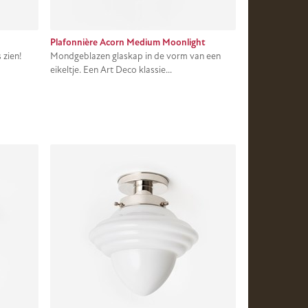
Plafonnière Acorn Medium Moonlight
 zien!
Mondgeblazen glaskap in de vorm van een
eikeltje. Een Art Deco klassie...