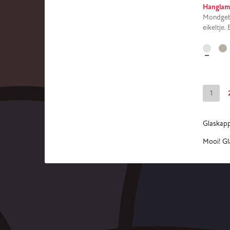
Hanglamp
Mondgebl
eikeltje.
1
Glaskappe
Mooi! Gla