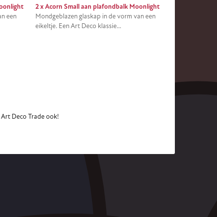
oonlight
2 x Acorn Small aan plafondbalk Moonlight
an een
Mondgeblazen glaskap in de vorm van een
eikeltje. Een Art Deco klassie...
j Art Deco Trade ook!