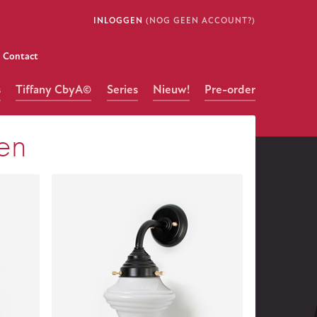
INLOGGEN
(NOG GEEN ACCOUNT?)
Contact
s
Tiffany CbyA©
Series
Nieuw!
Pre-order
en