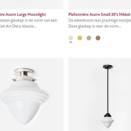
ère Acorn Large Moonlight
Plafonnière Acorn Small 20's Nikkel
azen glaskap in de vorm van een
De eikenboom laat prachtige nootjes
 Een Art Deco klassie...
Deze glaskap is naar de vorm...