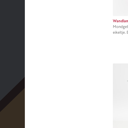
Wandlam
Mondgebl
eikeltje.