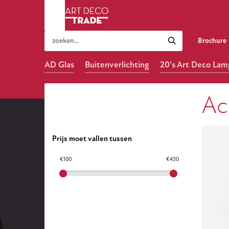
Brochure
AD Glas
Buitenverlichting
20's Art Deco La
Ac
Prijs moet vallen tussen
€100
€430