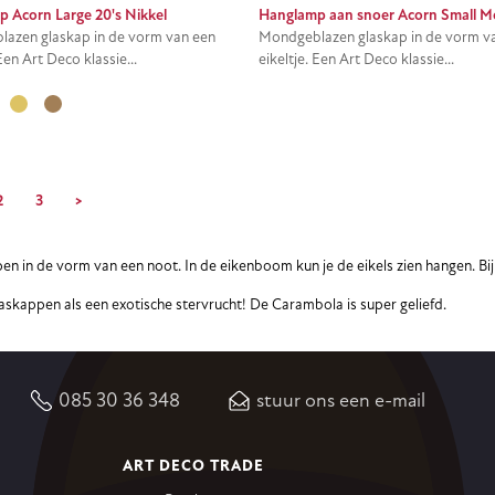
 Acorn Large 20's Nikkel
Hanglamp aan snoer Acorn Small M
azen glaskap in de vorm van een
Mondgeblazen glaskap in de vorm v
 Een Art Deco klassie...
eikeltje. Een Art Deco klassie...
2
3
>
n in de vorm van een noot. In de eikenboom kun je de eikels zien hangen. Bi
skappen als een exotische stervrucht! De Carambola is super geliefd.
085 30 36 348
stuur ons een e-mail
ART DECO TRADE