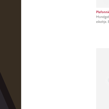
Plafonni
Mondgebl
eikeltje.