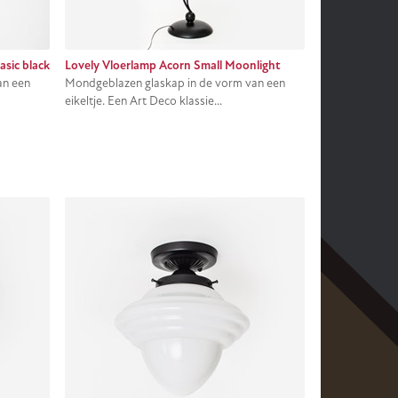
sic black
Lovely Vloerlamp Acorn Small Moonlight
an een
Mondgeblazen glaskap in de vorm van een
eikeltje. Een Art Deco klassie...