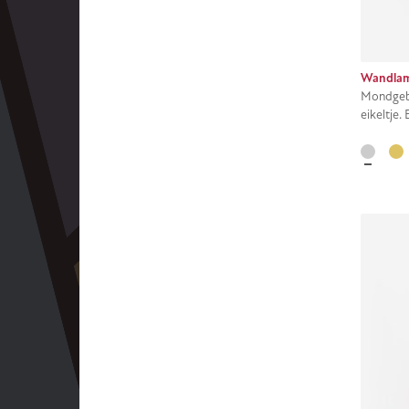
Wandlam
Mondgebl
eikeltje.