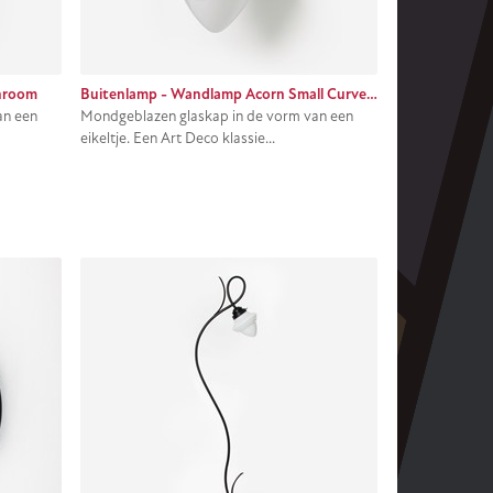
hroom
Buitenlamp - Wandlamp Acorn Small Curve Zwart
an een
Mondgeblazen glaskap in de vorm van een
eikeltje. Een Art Deco klassie...