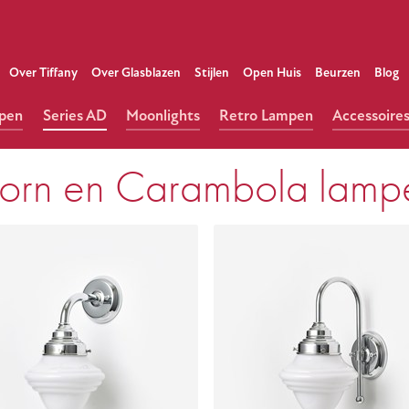
Over Tiffany
Over Glasblazen
Stijlen
Open Huis
Beurzen
Blog
mpen
Series AD
Moonlights
Retro Lampen
Accessoire
orn en Carambola lamp