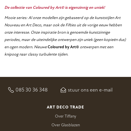
De collectie van
Coloured by Art©
is eigenzinnig en uniek!
Mooie series: Al onze modellen zijn gebaseerd op de kunststijlen Art
Nouveau en Art Deco, maar ook de Fifties uit de vorige eeuw hebben
onze interesse. Onze inspiratie bron is genoemde kunstzinnige
periodes, maar de uiteindelijke ontwerpen zijn uniek (geen kopieën dus)
en ogen modern. Nieuwe
Coloured by Art©
ontwerpen met een
knipoog naar classy turbulente tijden.
085 30 36 348
stuur ons een e-mail
ART DECO TRADE
Over Tiffany
Over Glasblazen