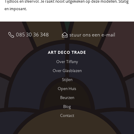
Tijdloos en sfeervol. Je raakt nooit uitgekeken op deze modellen. Statig
en imposant.
085 30 36 348
stuur ons een e-mail
ART DECO TRADE
Over Tiffany
Over Glasblazen
Stijlen
Open Huis
Beurzen
Blog
Contact