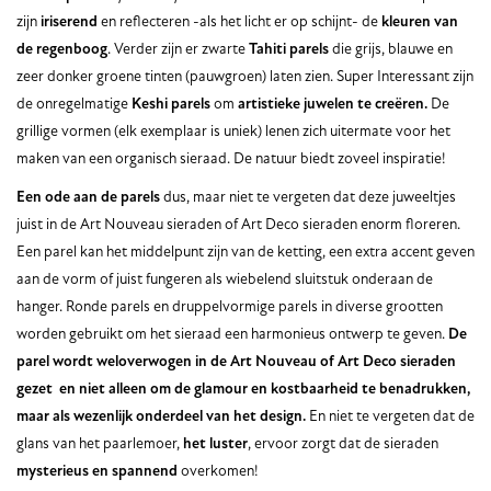
zijn
iriserend
en reflecteren -als het licht er op schijnt- de
kleuren van
de regenboog
. Verder zijn er zwarte
Tahiti parels
die grijs, blauwe en
zeer donker groene tinten (pauwgroen) laten zien. Super Interessant zijn
de onregelmatige
Keshi parels
om
artistieke juwelen te creëren.
De
grillige vormen (elk exemplaar is uniek) lenen zich uitermate voor het
maken van een organisch sieraad. De natuur biedt zoveel inspiratie!
Een ode aan de parels
dus, maar niet te vergeten dat deze juweeltjes
juist in de Art Nouveau sieraden of Art Deco sieraden enorm floreren.
Een parel kan het middelpunt zijn van de ketting, een extra accent geven
aan de vorm of juist fungeren als wiebelend sluitstuk onderaan de
hanger. Ronde parels en druppelvormige parels in diverse grootten
worden gebruikt om het sieraad een harmonieus ontwerp te geven.
De
parel wordt weloverwogen in de Art Nouveau of Art Deco sieraden
gezet en niet alleen om de glamour en kostbaarheid te benadrukken,
maar als wezenlijk onderdeel van het design.
En niet te vergeten dat de
glans van het paarlemoer,
het luster
, ervoor zorgt dat de sieraden
mysterieus en spannend
overkomen!