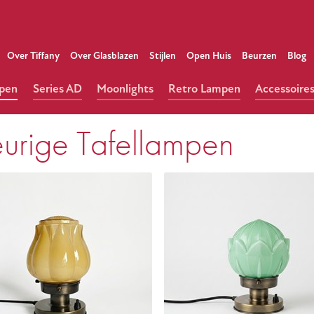
Over Tiffany
Over Glasblazen
Stijlen
Open Huis
Beurzen
Blog
mpen
Series AD
Moonlights
Retro Lampen
Accessoire
eurige Tafellampen