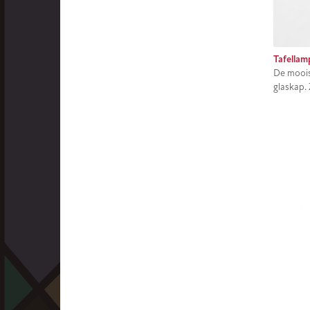
Tafellam
De moois
glaskap. 