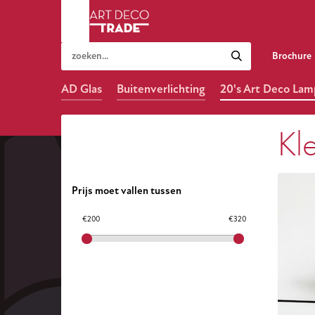
Brochure
AD Glas
Buitenverlichting
20's Art Deco La
Kl
Prijs moet vallen tussen
€200
€320