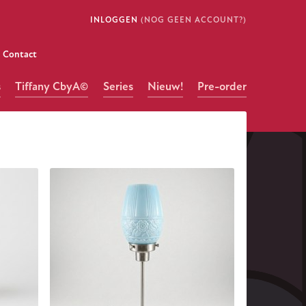
INLOGGEN
(NOG GEEN ACCOUNT?)
Contact
s
Tiffany CbyA©
Series
Nieuw!
Pre-order