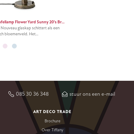
Slanke tafellamp Flower Yard Sunny 20's Brons
 Nouveau glaskap schittert als een
ch bloemenveld. Het...
085 30 36 348
stuur ons een e-mail
ART DECO TRADE
Brochure
Over Tiffany