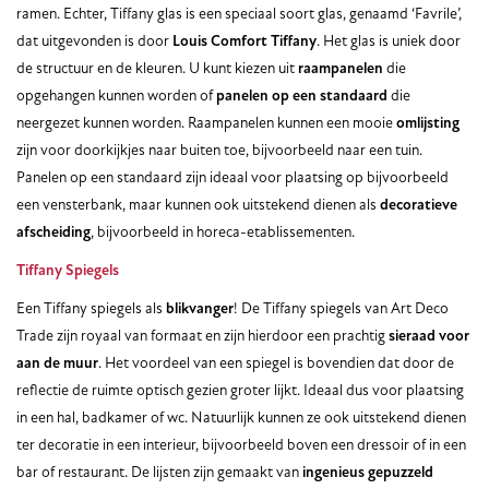
ramen. Echter, Tiffany glas is een speciaal soort glas, genaamd ‘Favrile’,
dat uitgevonden is door
Louis Comfort Tiffany
. Het glas is uniek door
de structuur en de kleuren. U kunt kiezen uit
raampanelen
die
opgehangen kunnen worden of
panelen op een standaard
die
neergezet kunnen worden. Raampanelen kunnen een mooie
omlijsting
zijn voor doorkijkjes naar buiten toe, bijvoorbeeld naar een tuin.
Panelen op een standaard zijn ideaal voor plaatsing op bijvoorbeeld
een vensterbank, maar kunnen ook uitstekend dienen als
decoratieve
afscheiding
, bijvoorbeeld in horeca-etablissementen.
Tiffany Spiegels
Een Tiffany spiegels als
blikvanger
! De Tiffany spiegels van Art Deco
Trade zijn royaal van formaat en zijn hierdoor een prachtig
sieraad voor
aan de muur
. Het voordeel van een spiegel is bovendien dat door de
reflectie de ruimte optisch gezien groter lijkt. Ideaal dus voor plaatsing
in een hal, badkamer of wc. Natuurlijk kunnen ze ook uitstekend dienen
ter decoratie in een interieur, bijvoorbeeld boven een dressoir of in een
bar of restaurant. De lijsten zijn gemaakt van
ingenieus gepuzzeld