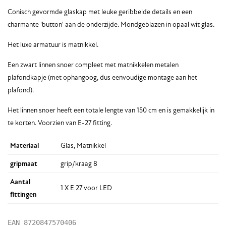
Conisch gevormde glaskap met leuke geribbelde details en een
charmante 'button' aan de onderzijde. Mondgeblazen in opaal wit glas.
Het luxe armatuur is matnikkel.
Een zwart linnen snoer compleet met matnikkelen metalen
plafondkapje (met ophangoog, dus eenvoudige montage aan het
plafond).
Het linnen snoer heeft een totale lengte van 150 cm en is gemakkelijk in
te korten. Voorzien van E-27 fitting.
Materiaal
Glas, Matnikkel
gripmaat
grip/kraag 8
Aantal
1 X E 27 voor LED
fittingen
EAN
8720847570406