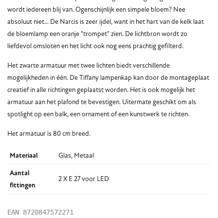
wordt iedereen blij van. Ogenschijnlijk een simpele bloem? Nee
absoluut niet... De Narcis is zeer ijdel, want in het hart van de kelk laat
de bloemlamp een oranje "trompet" zien. De lichtbron wordt zo
liefdevol omsloten en het licht ook nog eens prachtig gefilterd.
Het zwarte armatuur met twee lichten biedt verschillende
mogelijkheden in één. De Tiffany lampenkap kan door de montageplaat
creatief in alle richtingen geplaatst worden. Het is ook mogelijk het
armatuur aan het plafond te bevestigen. Uitermate geschikt om als
spotlight op een balk, een ornament of een kunstwerk te richten.
Het armatuur is 80 cm breed.
Materiaal
Glas, Metaal
Aantal
2 X E 27 voor LED
fittingen
EAN
8720847572271