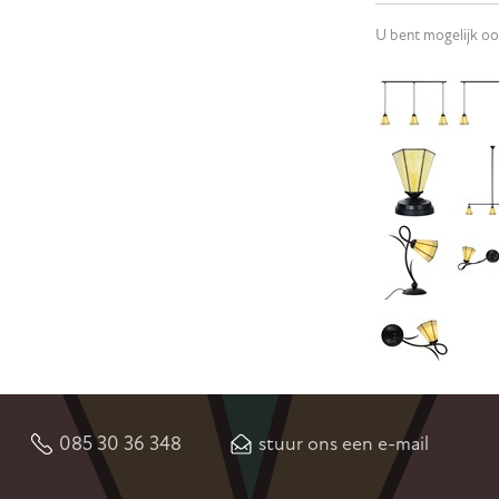
U bent mogelijk oo
085 30 36 348
stuur ons een e-mail