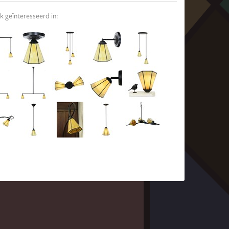
k geïnteresseerd in: