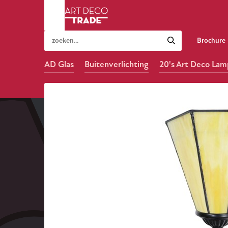
Brochure
AD Glas
Buitenverlichting
20's Art Deco La