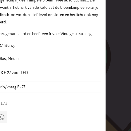
Ogenschijnlijk een simpele bloem? Nee absoluut niet... De
l, want in het hart van de kelk laat de bloemlamp een oranje
lichtbron wordt zo liefdevol omsloten en het licht ook nog
terd.
rt gepatineerd en heeft een frivole Vintage uitstraling.
 fitting.
las, Metaal
 X E 27 voor LED
rip/kraag E-27
4173