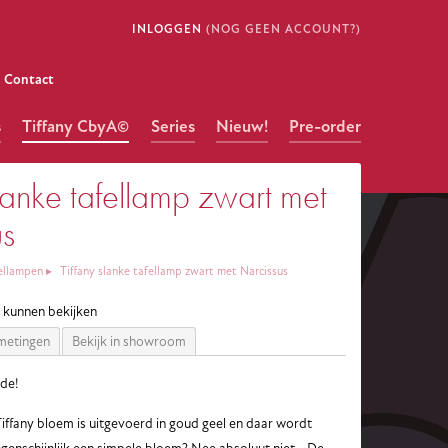
INLOGGEN
(NOG GEEN ACCOUNT?)
Contact
s
Tiffany CbyA©
Series
Nieuw!
Pre-order
slanke tafellamp zwart met
us
ellampen
Tiffany slanke tafellamp zwart met Narcissus
e kunnen bekijken
metingen
Bekijk in showroom
de!
iffany bloem is uitgevoerd in goud geel en daar wordt