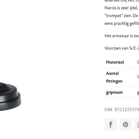
iedereen blij van. 
Narcis is zeer ijde
"trompet" zien. De 
eens prachtig gefil
Het armatuur is zwa
Voorzien van 1x E-27
Materiaal
G
Aantal
1
fittingen
gripmaat
g
EAN
872122537