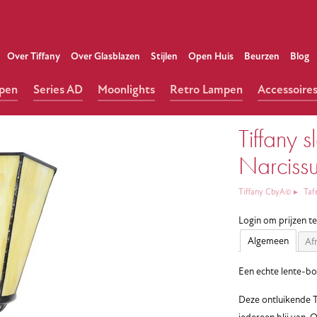
Over Tiffany
Over Glasblazen
Stijlen
Open Huis
Beurzen
Blog
mpen
Series AD
Moonlights
Retro Lampen
Accessoire
Tiffany 
Narciss
Tiffany CbyA©
Taf
Login om prijzen t
Algemeen
Af
Een echte lente-bo
Deze ontluikende T