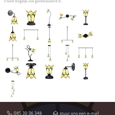
U bent mogelijk ook geïnteresseerd in:
085 30 36 348
stuur ons een e-mail