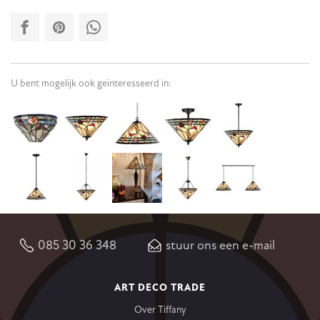
U bent mogelijk ook geïnteresseerd in:
085 30 36 348
stuur ons een e-mail
ART DECO TRADE
Over Tiffany