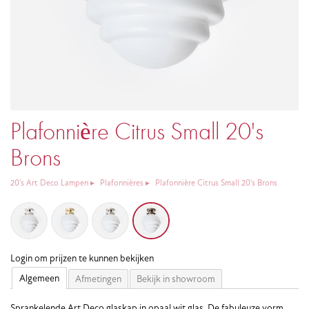
Plafonnière Citrus Small 20's
Brons
20's Art Deco Lampen
Plafonnières
Plafonnière Citrus Small 20's Brons
Login om prijzen te kunnen bekijken
Algemeen
Afmetingen
Bekijk in showroom
Sprankelende Art Deco glaskap in opaal wit glas. De fabuleuze vorm