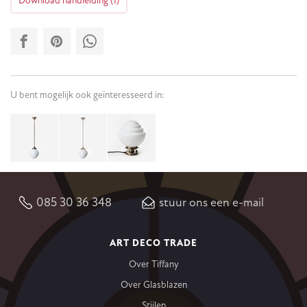
Download handleiding (1)
U bent mogelijk ook geïnteresseerd in:
085 30 36 348
stuur ons een e-mail
ART DECO TRADE
Over Tiffany
Over Glasblazen
Stijlen