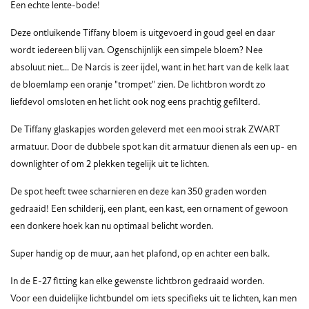
Een echte lente-bode!
Deze ontluikende Tiffany bloem is uitgevoerd in goud geel en daar
wordt iedereen blij van. Ogenschijnlijk een simpele bloem? Nee
absoluut niet... De Narcis is zeer ijdel, want in het hart van de kelk laat
de bloemlamp een oranje "trompet" zien. De lichtbron wordt zo
liefdevol omsloten en het licht ook nog eens prachtig gefilterd.
De Tiffany glaskapjes worden geleverd met een mooi strak ZWART
armatuur. Door de dubbele spot kan dit armatuur dienen als een up- en
downlighter of om 2 plekken tegelijk uit te lichten.
De spot heeft twee scharnieren en deze kan 350 graden worden
gedraaid! Een schilderij, een plant, een kast, een ornament of gewoon
een donkere hoek kan nu optimaal belicht worden.
Super handig op de muur, aan het plafond, op en achter een balk.
In de E-27 fitting kan elke gewenste lichtbron gedraaid worden.
Voor een duidelijke lichtbundel om iets specifieks uit te lichten, kan men